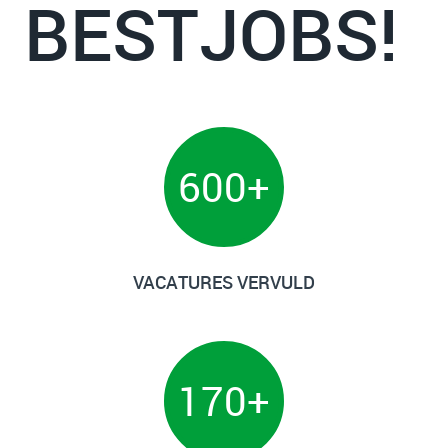
BESTJOBS!
600
+
VACATURES VERVULD
170
+