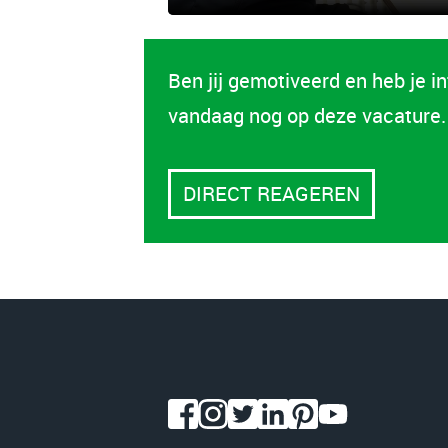
Ben jij gemotiveerd en heb je 
vandaag nog op deze vacature.
DIRECT REAGEREN