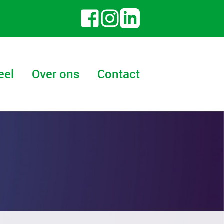
eel
Over ons
Contact