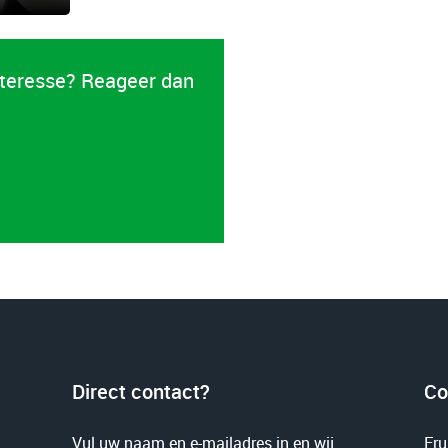
interesse? Reageer dan
Direct contact?
Co
Vul uw naam en e-mailadres in en wij
Fru