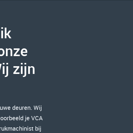
ik
onze
j zijn
euwe deuren. Wij
voorbeeld je VCA
rukmachinist bij