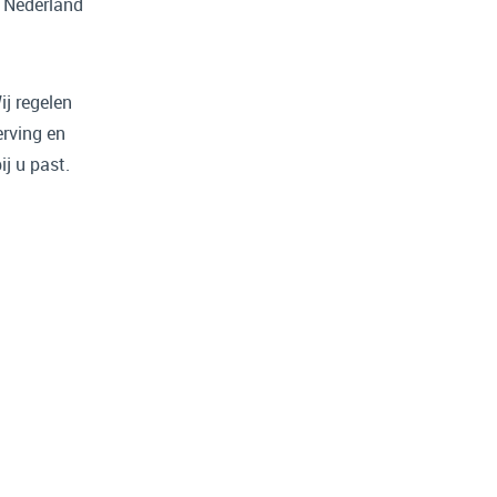
l Nederland
ij regelen
erving en
j u past.