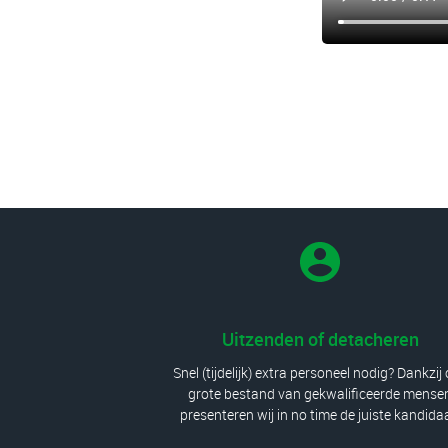
Uitzenden of detacheren
Snel (tijdelijk) extra personeel nodig? Dankzij
grote bestand van gekwalificeerde mense
presenteren wij in no time de juiste kandida