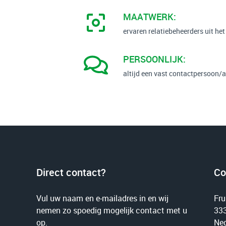
MAATWERK:
ervaren relatiebeheerders uit he
PERSOONLIJK:
altijd een vast contactpersoon
Direct contact?
Co
Vul uw naam en e-mailadres in en wij
Fru
nemen zo spoedig mogelijk contact met u
333
op.
Ned