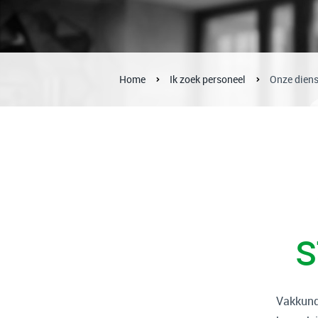
Home
Ik zoek personeel
Onze dien
S
Vakkundi