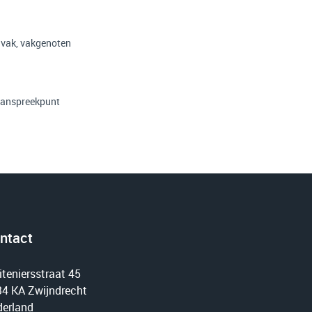
t vak, vakgenoten
/aanspreekpunt
ntact
iteniersstraat 45
4 KA Zwijndrecht
erland