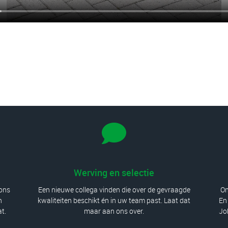
Werving en selectie
 ons
Een nieuwe collega vinden die over de gevraagde
On
n
kwaliteiten beschikt én in uw team past. Laat dat
En 
at.
maar aan ons over.
Jo