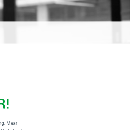
S
R!
ing. Maar