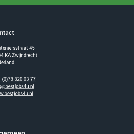
ntact
iteniersstraat 45
4 KA Zwijndrecht
erland
 (0)78 820 03 77
o@bestjobs4u.nl
.bestjobs4u.nl
lgemeen