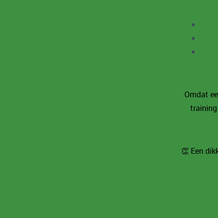
Omdat een
training
👏 Een dik