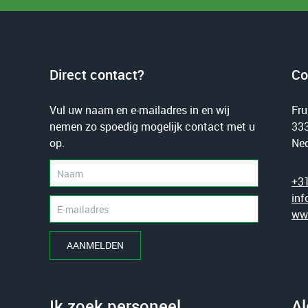
Direct contact?
Co
Vul uw naam en e-mailadres in en wij
Fru
nemen zo spoedig mogelijk contact met u
333
op.
Ned
+31
inf
www
AANMELDEN
Ik zoek personeel
A