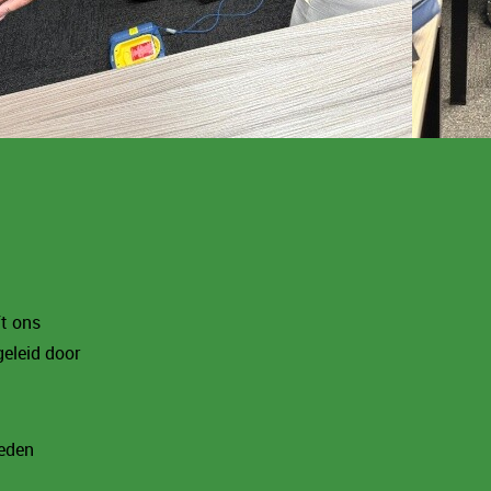
ft ons
eleid door
heden